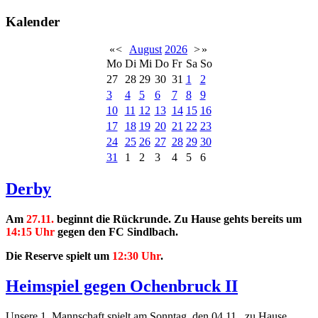
Kalender
«
<
August
2026
>
»
Mo
Di
Mi
Do
Fr
Sa
So
27
28
29
30
31
1
2
3
4
5
6
7
8
9
10
11
12
13
14
15
16
17
18
19
20
21
22
23
24
25
26
27
28
29
30
31
1
2
3
4
5
6
Derby
Am
27.11.
beginnt die Rückrunde. Zu Hause gehts bereits um
14:15 Uhr
gegen den FC Sindlbach.
Die Reserve spielt um
12:30 Uhr
.
Heimspiel gegen Ochenbruck II
Unsere 1. Mannschaft spielt am Sonntag, den 04.11., zu Hause